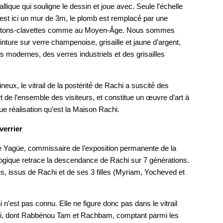
llique qui souligne le dessin et joue avec. Seule l’échelle
st ici un mur de 3m, le plomb est remplacé́ par une
nnetons-clavettes comme au Moyen-Âge. Nous sommes
einture sur verre champenoise, grisaille et jaune d’argent,
s modernes, des verres industriels et des grisailles
x, le vitrail de la postérité́ de Rachi a suscité́ des
t de l’ensemble des visiteurs, et constitue un œuvre d’art à
ue réalisation qu’est la Maison Rachi.
verrier
e Yagüe, commissaire de l’exposition permanente de la
ogique retrace la descendance de Rachi sur 7 générations.
s, issus de Rachi et de ses 3 filles (Myriam, Yocheved et
n’est pas connu. Elle ne figure donc pas dans le vitrail
chi, dont Rabbénou Tam et Rachbam, comptant parmi les