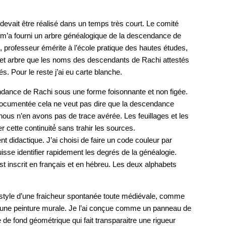
119,00 €
à
t devait être réalisé dans un temps très court. Le comité
149,00 €
i m’a fourni un arbre généalogique de la descendance de
 professeur émérite à l’école pratique des hautes études,
et arbre que les noms des descendants de Rachi attestés
s. Pour le reste j’ai eu carte blanche.
ndance de Rachi sous une forme foisonnante et non figée.
documentée cela ne veut pas dire que la descendance
nous n’en avons pas de trace avérée. Les feuillages et les
cette continuité́ sans trahir les sources.
t didactique. J’ai choisi de faire un code couleur par
puisse identifier rapidement les degrés de la généalogie.
 inscrit en français et en hébreu. Les deux alphabets
n style d’une fraicheur spontanée toute médiévale, comme
 d’une peinture murale. Je l’ai conçue comme un panneau de
e de fond géométrique qui fait transparaitre une rigueur