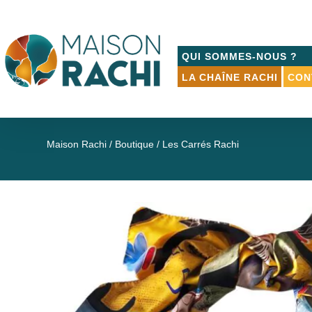
QUI SOMMES-NOUS ?
LA CHAÎNE RACHI
CON
Maison Rachi
/
Boutique
/ Les Carrés Rachi