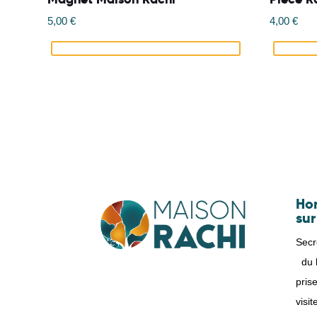
5,00
€
4,00
€
Hor
sur
Secr
du l
pris
visi