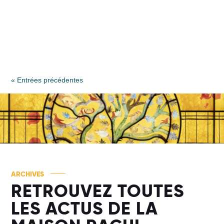
active_text_color="#FFFFFF"
custom_margin="|||0px|false|false"
custom_padding="|||0px|false|false"...
« Entrées précédentes
ARCHIVES
RETROUVEZ TOUTES
LES ACTUS DE LA