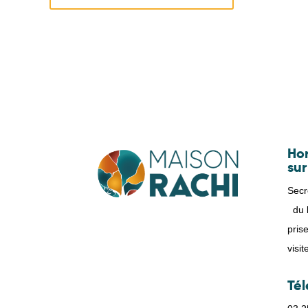
Hor
sur
Secr
du l
pris
visi
Té