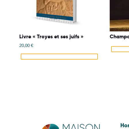
Livre « Troyes et ses juifs »
Champa
20,00
€
Hor