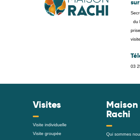
sur
Secr
du l
pris
visi
Té
03 2
Visites
Maison
Rachi
Visite individuelle
Visite groupée
Qui sommes nou