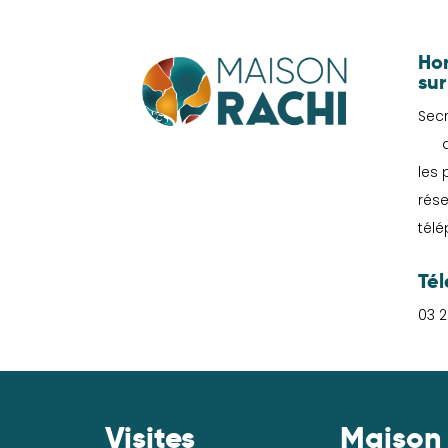
Hor
sur
Secr
du 
les 
rése
tél
Té
03 2
Visites
Maison