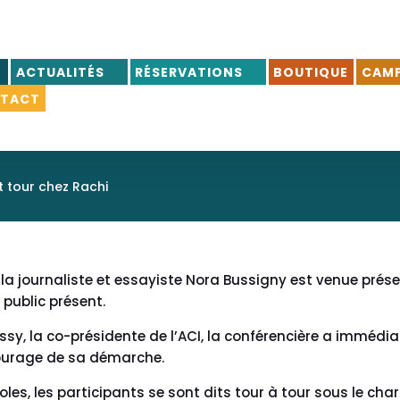
ACTUALITÉS
RÉSERVATIONS
BOUTIQUE
CAMP
TACT
t tour chez Rachi
 la journaliste et essayiste Nora Bussigny est venue pré
public présent.
ssy, la co-présidente de l’ACI, la conférencière a immédia
courage de sa démarche.
s, les participants se sont dits tour à tour sous le charme