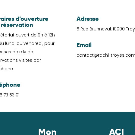
aires d’ouverture
Adresse
 réservation
5 Rue Brunneval, 10000 Tro
étariat ouvert de 9h à 12h
lundi au vendredi, pour
Email
prises de rdv de
contact@rachi-troyes.co
rvations visites par
éphone
léphone
5 73 53 01
Mon
ACI