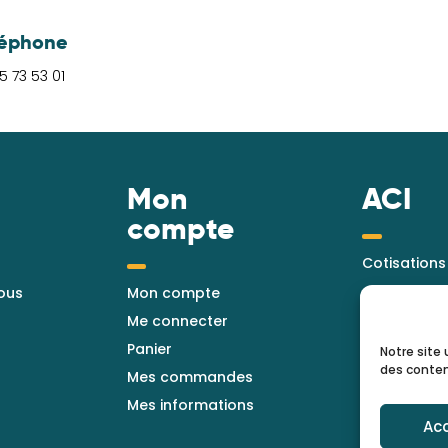
léphone
5 73 53 01
Mon
ACI
compte
Cotisations
ous
Mon compte
Me connecter
Panier
Notre site 
des conten
Mes commandes
Mes informations
Ac