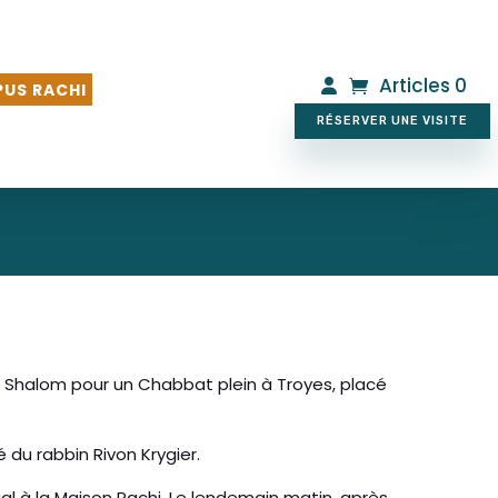
Articles 0
US RACHI
RÉSERVER UNE VISITE
ath Shalom pour un Chabbat plein à Troyes, placé
 du rabbin Rivon Krygier.
l à la Maison Rachi. Le lendemain matin, après