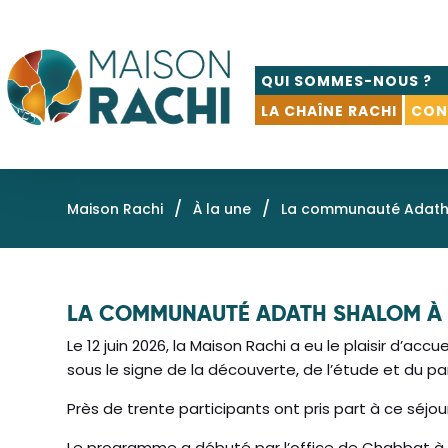
QUI SOMMES-NOUS ?
LA CHAÎNE RACHI
CON
/
/
Maison Rachi
À la une
La communauté Adath S
LA COMMUNAUTÉ ADATH SHALOM À T
Le 12 juin 2026, la Maison Rachi a eu le plaisir d’
sous le signe de la découverte, de l’étude et du pa
Près de trente participants ont pris part à ce séj
Le programme a débuté par l’office de Chabbat à la