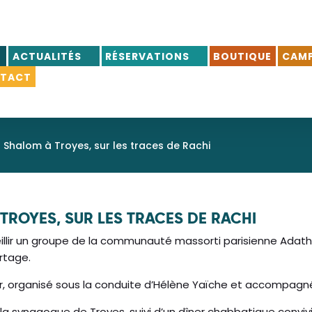
ACTUALITÉS
RÉSERVATIONS
BOUTIQUE
CAMP
TACT
halom à Troyes, sur les traces de Rachi
ROYES, SUR LES TRACES DE RACHI
accueillir un groupe de la communauté massorti parisienne Ad
rtage.
our, organisé sous la conduite d’Hélène Yaïche et accompagné
 synagogue de Troyes, suivi d’un dîner chabbatique convivia